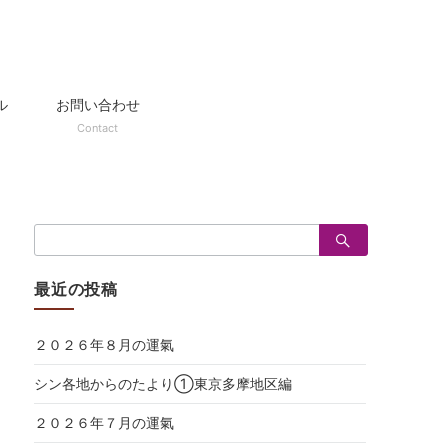
ル
お問い合わせ
Contact
検
索：
最近の投稿
２０２６年８月の運氣
シン各地からのたより①東京多摩地区編
２０２６年７月の運氣