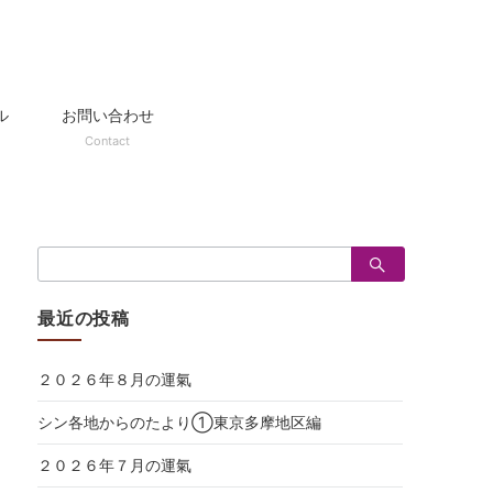
ル
お問い合わせ
Contact
検
索：
最近の投稿
２０２６年８月の運氣
シン各地からのたより①東京多摩地区編
２０２６年７月の運氣